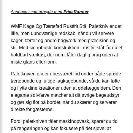
Annonce i samarbejde med
PriceRunner
WMF Kage Og Tærtefad Rustfrit Stål Paletkniv er det
lille, men uundværlige redskab, når du vil servere
kager, tærter og andre bagværk med præcision og
stil. Med sin robuste konstruktion i rustfrit stål får du et
holdbart værktøj, der nemt tåler daglig brug uden at
miste glans eller form.
Paletkniven glider ubesværet ind under både sprøde
tærtebunde og luftige lagkagebunde, så du kan løfte
og flytte dine kreationer uden at ødelægge dem. Den
elegante sølvfarve matcher alt dit øvrige bageudstyr
og gør sig flot på bordet, når du skærer og serverer
direkte for gæsterne.
Fordi paletkniven tåler maskinopvask, sparer du tid
på rengøringen og kan fokusere på det sjove: at