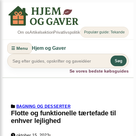
Spring
×
til
indhold
Om os
Artikelsektion
Privatlivspolitik
Populær guide: Tekande
Hjem og Gaver
☰ Menu
Søg
Se vores bedste købsguides
BAGNING OG DESSERTER
Flotte og funktionelle tærtefade til
enhver lejlighed
oktober 15, 2023
•