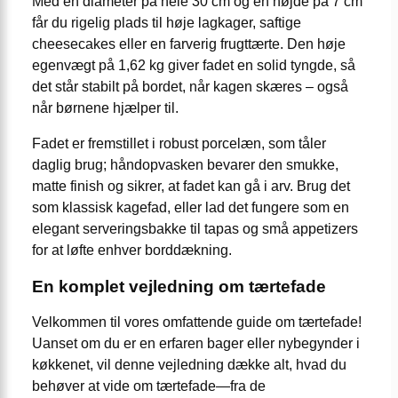
Med en diameter på hele 30 cm og en højde på 7 cm
får du rigelig plads til høje lagkager, saftige
cheesecakes eller en farverig frugttærte. Den høje
egenvægt på 1,62 kg giver fadet en solid tyngde, så
det står stabilt på bordet, når kagen skæres – også
når børnene hjælper til.
Fadet er fremstillet i robust porcelæn, som tåler
daglig brug; håndopvasken bevarer den smukke,
matte finish og sikrer, at fadet kan gå i arv. Brug det
som klassisk kagefad, eller lad det fungere som en
elegant serveringsbakke til tapas og små appetizers
for at løfte enhver borddækning.
En komplet vejledning om tærtefade
Velkommen til vores omfattende guide om tærtefade!
Uanset om du er en erfaren bager eller nybegynder i
køkkenet, vil denne vejledning dække alt, hvad du
behøver at vide om tærtefade—fra de