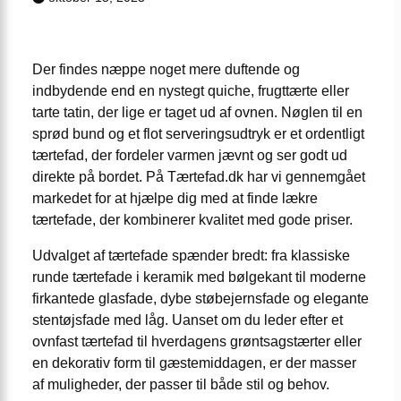
Der findes næppe noget mere duftende og
indbydende end en nystegt quiche, frugttærte eller
tarte tatin, der lige er taget ud af ovnen. Nøglen til en
sprød bund og et flot serverings­udtryk er et ordentligt
tærtefad, der fordeler varmen jævnt og ser godt ud
direkte på bordet. På Tærtefad.dk har vi gennemgået
markedet for at hjælpe dig med at finde lækre
tærtefade, der kombinerer kvalitet med gode priser.
Udvalget af tærtefade spænder bredt: fra klassiske
runde tærtefade i keramik med bølgekant til moderne
firkantede glasfade, dybe støbejernsfade og elegante
stentøjsfade med låg. Uanset om du leder efter et
ovnfast tærtefad til hverdagens grøntsagstærter eller
en dekorativ form til gæstemiddagen, er der masser
af muligheder, der passer til både stil og behov.