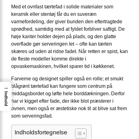
Med et ovnfast tærtefad i solide materialer som
keramik eller stentøj får du en suveræn
varmefordeling, der giver bunden den eftertragtede
sprødhed, samtidig med at fyldet forbliver saftigt. De
høje kanter holder dejen på plads, og den glatte
overflade gør serveringen let – ofte kan tærten
skæres ud uden at ridse fadet. Når retten er spist, kan
de fleste modeller komme direkte i
opvaskemaskinen, hvilket sparer tid i køkkenet.
Farverne og designet spiller også en rolle; et smukt
blågrønt tærtefad kan fungere som centrum på
→
middagsbordet og løfte hele borddækningen. Derfor
Indhold
har vi kigget efter fade, der ikke blot præsterer i
ovnen, men også er æstetiske nok til at blive sat frem
som serverings­fad.
Indholdsfortegnelse