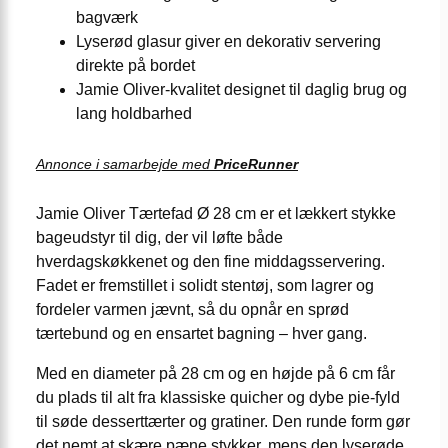
bagværk
Lyserød glasur giver en dekorativ servering
direkte på bordet
Jamie Oliver-kvalitet designet til daglig brug og
lang holdbarhed
Annonce i samarbejde med
PriceRunner
Jamie Oliver Tærtefad Ø 28 cm er et lækkert stykke
bageudstyr til dig, der vil løfte både
hverdagskøkkenet og den fine middagsservering.
Fadet er fremstillet i solidt stentøj, som lagrer og
fordeler varmen jævnt, så du opnår en sprød
tærtebund og en ensartet bagning – hver gang.
Med en diameter på 28 cm og en højde på 6 cm får
du plads til alt fra klassiske quicher og dybe pie-fyld
til søde desserttærter og gratiner. Den runde form gør
det nemt at skære pæne stykker, mens den lyserøde