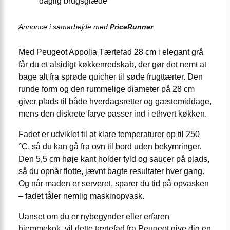
daglig brugsglæde
Annonce i samarbejde med
PriceRunner
Med Peugeot Appolia Tærtefad 28 cm i elegant grå
får du et alsidigt køkkenredskab, der gør det nemt at
bage alt fra sprøde quicher til søde frugttærter. Den
runde form og den rummelige diameter på 28 cm
giver plads til både hverdagsretter og gæstemiddage,
mens den diskrete farve passer ind i ethvert køkken.
Fadet er udviklet til at klare temperaturer op til 250
°C, så du kan gå fra ovn til bord uden bekymringer.
Den 5,5 cm høje kant holder fyld og saucer på plads,
så du opnår flotte, jævnt bagte resultater hver gang.
Og når maden er serveret, sparer du tid på opvasken
– fadet tåler nemlig maskinopvask.
Uanset om du er nybegynder eller erfaren
hjemmekok, vil dette tærtefad fra Peugeot give dig en