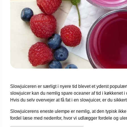
Slowjuiceren er særligt i nyere tid blevet et yderst popu
slowjuicer kan du nemlig spare oceaner af tid i køkkenet i
Hvis du selv overvejer at få fat i en slowjuicer, er du sikk
Slowjuicerens eneste ulempe er nemlig, at den typisk ikke e
fordel læse med nedenfor, hvor vi udlægger fordele og ul