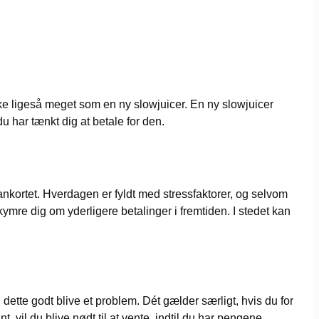
kke ligeså meget som en ny slowjuicer. En ny slowjuicer
du har tænkt dig at betale for den.
 dankortet. Hverdagen er fyldt med stressfaktorer, og selvom
kymre dig om yderligere betalinger i fremtiden. I stedet kan
ette godt blive et problem. Dét gælder særligt, hvis du for
 vil du blive nødt til at vente, indtil du har pengene.