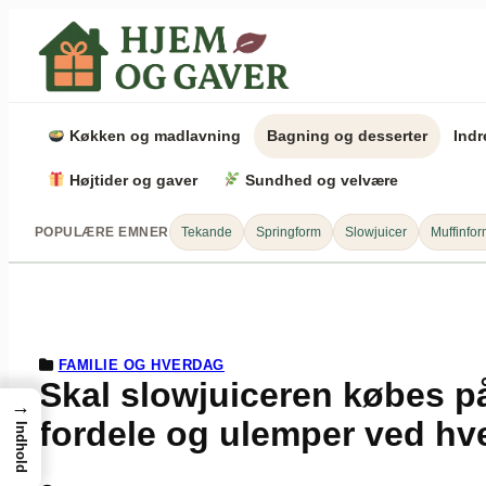
Spring
til
indhold
Køkken og madlavning
Bagning og desserter
Indr
Højtider og gaver
Sundhed og velvære
POPULÆRE EMNER
Tekande
Springform
Slowjuicer
Muffinfo
FAMILIE OG HVERDAG
Skal slowjuiceren købes på
→
fordele og ulemper ved hv
Indhold