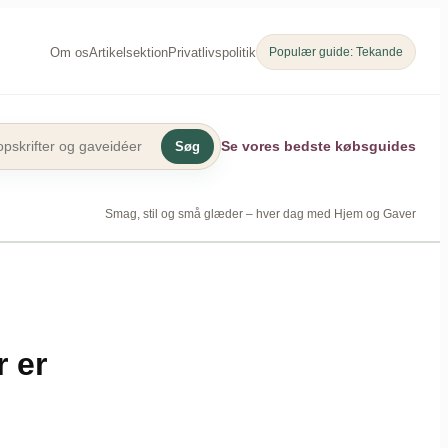
Om os
Artikelsektion
Privatlivspolitik
Populær guide: Tekande
Se vores bedste købsguides
Søg
Smag, stil og små glæder – hver dag med Hjem og Gaver
r er