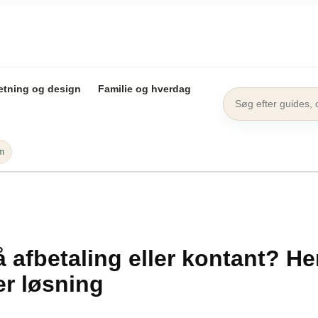
etning og design
Familie og hverdag
rm
 afbetaling eller kontant? He
er løsning