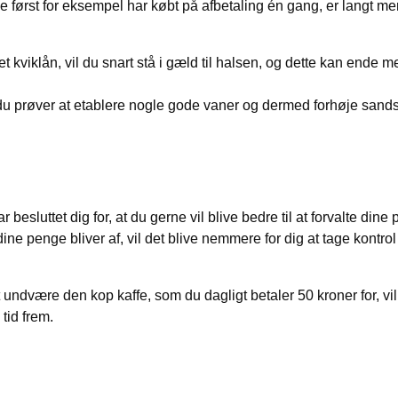
ørst for eksempel har købt på afbetaling én gang, er langt mere
t kviklån, vil du snart stå i gæld til halsen, og dette kan ende m
 du prøver at etablere nogle gode vaner og dermed forhøje sandsy
 besluttet dig for, at du gerne vil blive bedre til at forvalte d
dine penge bliver af, vil det blive nemmere for dig at tage kontr
t undvære den kop kaffe, som du dagligt betaler 50 kroner for, vi
 tid frem.