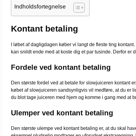
Indholdsfortegnelse
Kontant betaling
I løbet af dagligdagen køber vi langt de fleste ting konta
kan snildt ende med at koste dig et par tusinde. Derfor er de
Fordele ved kontant betaling
Den største fordel ved at betale for slowjuiceren kontant er
købet af slowjuiceren sandsynligvis vil medføre, at du er l
du blot tage juiceren med hjem og komme i gang med at 
Ulemper ved kontant betaling
Den største ulempe ved kontant betaling er, at du skal hav
eksempel pludselig modtager en uforudset ekstraregning. Hvis