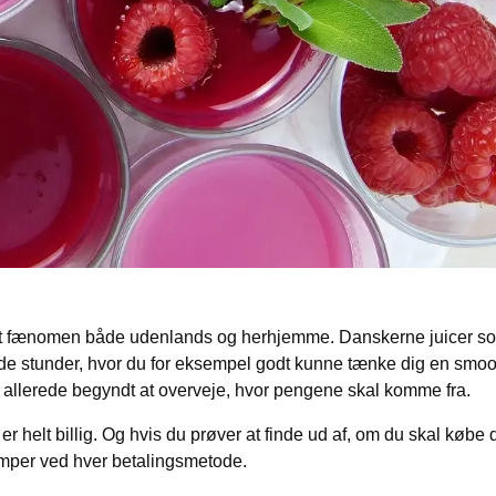
lært fænomen både udenlands og herhjemme. Danskerne juicer som 
 de stunder, hvor du for eksempel godt kunne tænke dig en smoot
ert allerede begyndt at overveje, hvor pengene skal komme fra.
r helt billig. Og hvis du prøver at finde ud af, om du skal købe 
emper ved hver betalingsmetode.