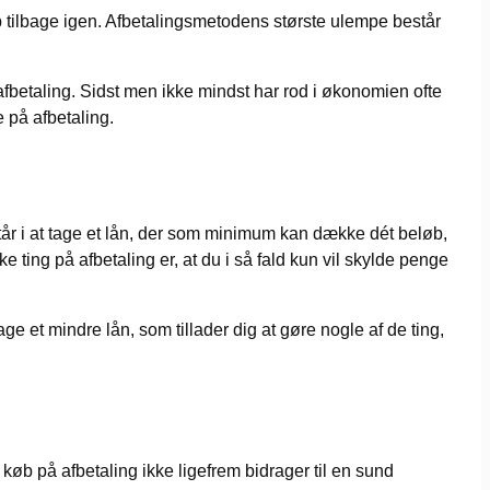
løb tilbage igen. Afbetalingsmetodens største ulempe består
 afbetaling. Sidst men ikke mindst har rod i økonomien ofte
e på afbetaling.
tår i at tage et lån, der som minimum kan dække dét beløb,
e ting på afbetaling er, at du i så fald kun vil skylde penge
ge et mindre lån, som tillader dig at gøre nogle af de ting,
 køb på afbetaling ikke ligefrem bidrager til en sund