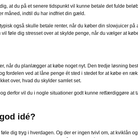
 dig, at du på et senere tidspunkt vil kunne betale det fulde be
ver måned, indtil du har indfriet din gæld.
u typisk også skulle betale renter, når du køber din slowjuicer på
 vil føle dig stresset over at skylde penge, når du vælger at køb
er, når du planlægger at købe noget nyt. Den tredje løsning bes
 og fordelen ved at låne penge ét sted i stedet for at købe en rækk
ket over, hvad du skylder samlet set.
g derfor vil du i nogle situationer godt kunne retfærdiggøre at ta
 god idé?
føle dig tryg i hverdagen. Og der er ingen tvivl om, at kviklån og