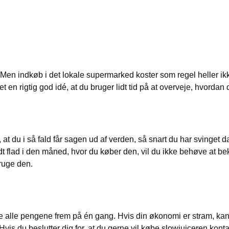
nt. Men indkøb i det lokale supermarked koster som regel heller i
t en rigtig god idé, at du bruger lidt tid på at overveje, hvordan 
, at du i så fald får sagen ud af verden, så snart du har svinget
idt flad i den måned, hvor du køber den, vil du ikke behøve at be
bruge den.
e alle pengene frem på én gang. Hvis din økonomi er stram, kan d
 du beslutter dig for, at du gerne vil købe slowjuiceren kontant,